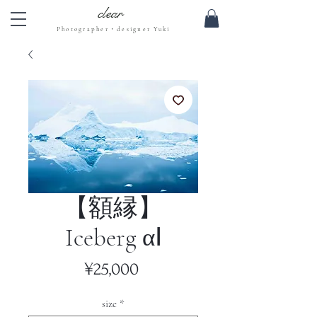
clear
Photographer・designer Yuki
【額縁】
Iceberg αⅠ
Price
¥25,000
size
*