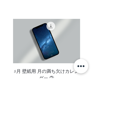
ご注文者様がお受け取り可能なご住
表示価格は全て税込です。
までの３時間、船で海に出て撮影を
所をご指定ください。（コンビニエ
しました
ンスストア・配送業者局留めでの発
送は承っておりません）
この作品はイルリサット、高さ１０
お支払い後数日しても、お手元に商
mの流氷を撮影した作品です
品が届かない場合はお支払い手続き
に関するご案内メールにに記載され
人生初めて目にした流氷は、想像を
ているclearのメールアドレスまでご
遥かに超えていました
連絡ください。
圧倒的大きさ
言葉では表しきれないような、見た
ご注意
8月 壁紙用 月の満ち欠けカレン
8月 壁紙用 月の満ち欠
オーダー後、お支払い手続きをメー
事のない青さ
ダー ②
ルにてご案内いたします。
冷たいはずなのに穏やかであたたく
ご注文内容がメールにて送信されま
感じる流氷と海
すのでお届け先のお名前やご住所に
誤りがないかご確認ください。
１つ繋がっている同じ海でもこれほ
変更があった場合はメールに記載さ
どまでに異なり、「生活の近くに壮
れているclearのメールアドレスまで
大な流氷がある」今まで知らなかっ
SUBSCRIBE
ご連絡ください。
た未知なる美しい青い世界があると
ご利用金融機関所定のお支払い手数
言う事実に、驚きと感動が込み上げ
ニュースレターに登録して、新着アイテム・セール・お得な情報を
料はお客様がご負担ください。