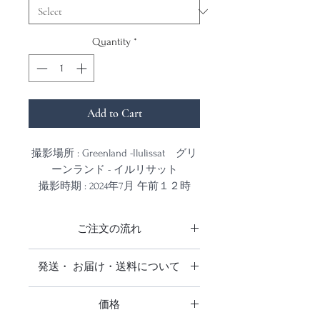
Quantity
*
Add to Cart
撮影場所 : Greenland -Ilulissat グリ
ーンランド - イルリサット
撮影時期 : 2024年7月 午前１２時
撮影カメラ : Sony α7Rv
ご注文の流れ
夏の期間は日が沈まない「白夜」と
なるグリーンランド
商品をご注文をいただきお支払い確
発送・ お届け・送料について
白夜だからこそ長い時間見る事の出
認後、発注をかけ出来上がり次第発
来る夕焼けと朝焼け、流氷、氷山を
送いたします。
日本全国送料無料です。
撮影するために滞在期間６日間の中
仕上がりお届けまでに3週間前後お
価格
追跡調査はありません。
の４日間、午後１１時から午前２時
時間をいただいております。