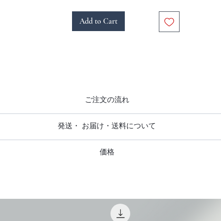
つ深みのあるエレガントな色合いです。
Add to Cart
仕上がり マット
Sサイズ
外寸 約143mm×194mm×12mm
マット窓寸 約85mm×59mm
重量 約160g
ご注文の流れ
Mサイズ
外寸 約226mm×313mm×12mm
注文をいただきお支払い確認後、発注をかけ出来上がり次第発送い
マット窓寸 約148mm×98mm
発送・ お届け・送料について
仕上がりお届けまでに3週間前後お時間をいただいております。
重量 約370g
日本全国送料無料です。
価格
追跡調査はありません。
ご住所をご指定ください。（コンビニエンスストア・配送業者局留
表示価格は全て税込です。
届かない場合はお支払い手続きに関するご案内メールにに記載されて
絡ください。
ご注意
オーダー後、お支払い手続きをメールにてご案内いたします。