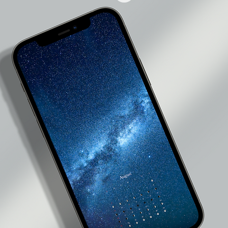
ルにて送信されますのでお届け先のお名前やご住所に誤りがない
た場合はメールに記載されているclearのメールアドレスまでご連
ご利用金融機関所定のお支払い手数料はお客様がご負担ください
前払いにて代金が全額支払われた事を確認後の発送となります。
代金に過不足がある場合は別途ご連絡いたします。
お支払い後のお客様都合によるキャンセルは承っておりません。
め欠陥がある場合を除き、返品はお断りさせていただいております
はない）
ご注文から1週間以内のお支払いをお願いいたします。
ご注文から10日を経過した場合はキャンセルとさせていただきます