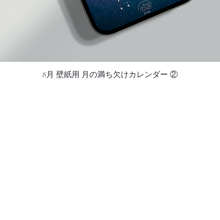
8月 壁紙用 月の満ち欠けカレンダー ②
Quick View
CO
​Business H
、新着アイテム・セール・
Monday - F
んか？
​10:00 ~ 18: