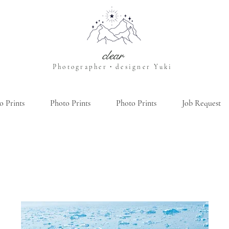
clear
Photographer・designer Yuki
o Prints
Photo Prints
Photo Prints
Job Request