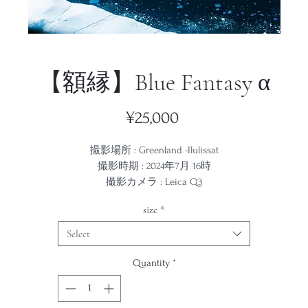
【額縁】Blue Fantasy α
Price
¥25,000
撮影場所 : Greenland -Ilulissat
撮影時期 : 2024年7月 16時
撮影カメラ : Leica Q3
size
*
フレーム色 黒
Select
印刷紙 ディープマット
Quantity
*
表面反射を極限まで抑えた無光沢の印画紙です。
の表面反射が少ないため、ベルベットのように非常に柔らかで繊