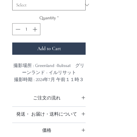
Quantity
*
Add to Cart
撮影場所 : Greenland -Ilulissat グリ
ーンランド - イルリサット
撮影時期 : 2024年7月 午前１１時３
０分
撮影カメラ : Leica Q3
ご注文の流れ
夏の期間は日が沈まない「白夜」と
商品をご注文をいただきお支払い確
発送・ お届け・送料について
なるグリーンランド
認後、発注をかけ出来上がり次第発
白夜だからこそ長い時間見る事の出
送いたします。
日本全国送料無料です。
来る夕焼けと朝焼け、流氷、氷山を
仕上がりお届けまでに3週間前後お
価格
追跡調査はありません。
撮影するために滞在期間６日間の中
時間をいただいております。