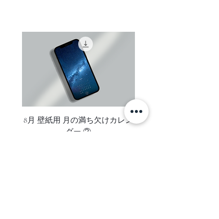
ご注文者様がお受け取り可能なご住
表示価格は全て税込です。
の４日間、午後１１時から午前２時
所をご指定ください。（コンビニエ
までの３時間、船で海に出て撮影を
ンスストア・配送業者局留めでの発
しました
送は承っておりません）
お支払い後数日しても、お手元に商
この作品はイルリサット到着初日、
品が届かない場合はお支払い手続き
夕焼けの空の下、高さ１０mの流氷
に関するご案内メールにに記載され
を撮影した作品です
ているclearのメールアドレスまでご
連絡ください。
人生初めて目にした流氷は、想像を
遥かに超えていました
ご注意
8月 壁紙用 月の満ち欠けカレン
8月 壁紙用 月の満ち欠
オーダー後、お支払い手続きをメー
圧倒的大きさ
ダー ②
ルにてご案内いたします。
言葉では表しきれないような、見た
ご注文内容がメールにて送信されま
事のない青さ
すのでお届け先のお名前やご住所に
冷たいはずなのに穏やかであたたく
誤りがないかご確認ください。
感じる流氷と海
変更があった場合はメールに記載さ
空一面１８０度に広がる夕焼け
れているclearのメールアドレスまで
SUBSCRIBE
ご連絡ください。
１つ繋がっている同じ海と空でもこ
ご利用金融機関所定のお支払い手数
れほどまでに異なり、「生活の近く
ニュースレターに登録して、新着アイテム・セール・お得な情報を
料はお客様がご負担ください。