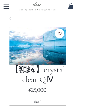
clear
Photographer・designer Yuki
【額縁】crystal
clear QⅣ
Price
¥25,000
size
*