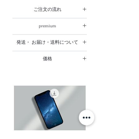
ご注文の流れ
夏の期間は日が沈まない「白夜」と
なるグリーンランド
ご注文の流れ
premium
白夜だからこそ長い時間見る事の出
商品をご注文を頂きお支払い確認
来る夕焼けと朝焼け、流氷、氷山を
後、発注をかけ出来上がり次第送ら
3mmのアルミ樹脂複合版に直接プリ
撮影するために滞在期間６日間の中
せて頂きます。
発送・ お届け・送料について
ントされた取り外し可能な台座とセ
の４日間、午後１１時から午前２時
premiumは商品が仕上がりお届けま
ットで額縁が不要で壁に飾れます
発送・ お届け・送料について
までの３時間、船で海に出て撮影を
でに1ヶ月前後お時間を頂いており
飾るとスマートでお洒落です（一般
価格
しました
ます。
的にミュージアムなどで使われてお
日本全国送料無料です。
表示価格は全て税込です
ります）
追跡調査はありません。
この作品はイルリサット到着初日、
ディスプレイ用に最適な、堅牢かつ
ご注文者様がお受け取り可能なご住
発生が珍しい霧と共に太陽と流氷を
スマートな美しい仕上がりです
所をご指定ください。（コンビニエ
撮影した作品です
プリント写真を上から保護するガラ
ンスストア・配送業者局留めでの発
スやアクリル板が不要な為作品が反
送は承っておりません）
射することを防ぎ、写真そのものの
お支払い後数日しても、お手元に商
体験した事のない太陽と自分との距
色を直接楽しめます
品が届かない場合はお支払い手続き
離の近さ
に関するご案内メールにに記載され
２つの太陽 ー 太陽と海面に反射し
ているclearのメールアドレスまでご
た太陽
連絡ください。