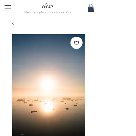
clear
Photographer・designer Yuki