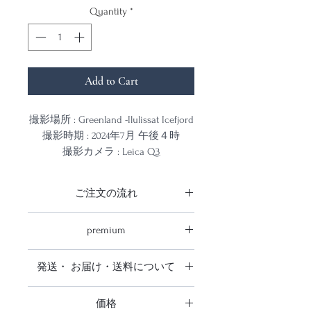
Quantity
*
Add to Cart
撮影場所 : Greenland -Ilulissat Icefjord
撮影時期 : 2024年7月 午後４時
撮影カメラ : Leica Q3
チャーター機からUNESCOに指定さ
ご注文の流れ
れているイルリサット氷河を撮影し
た作品です
ご注文の流れ
premium
商品をご注文を頂きお支払い確認
約４０分間飛んでいても、見渡しき
後、発注をかけ出来上がり次第送ら
3mmのアルミ樹脂複合版に直接プリ
れないほど雄大な氷河
せて頂きます。
発送・ お届け・送料について
ントされた取り外し可能な台座とセ
上空に行き、その計り知れない氷河
premiumは商品が仕上がりお届けま
ットで額縁が不要で壁に飾れます
発送・ お届け・送料について
の大きさと白さ、そして見た事のな
でに1ヶ月前後お時間を頂いており
飾るとスマートでお洒落です（一般
価格