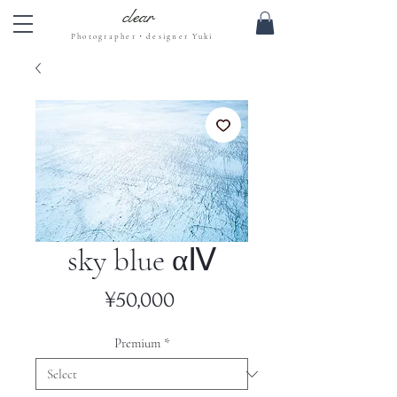
clear
Photographer・designer Yuki
sky blue αⅣ
Price
¥50,000
Premium
*