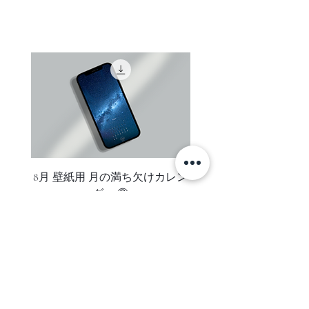
いエメラルドブルーに近い色の青さ
ます。
的にミュージアムなどで使われてお
日本全国送料無料です。
に感動しました
表示価格は全て税込です
ります）
追跡調査はありません。
ディスプレイ用に最適な、堅牢かつ
ご注文者様がお受け取り可能なご住
自然が生み出した氷河の形状や色
スマートな美しい仕上がりです
所をご指定ください。（コンビニエ
味、普段目にしている「水や氷」と
プリント写真を上から保護するガラ
ンスストア・配送業者局留めでの発
同じ物質からできていると言うこと
スやアクリル板が不要な為作品が反
送は承っておりません）
に驚きが隠せませんでした
射することを防ぎ、写真そのものの
お支払い後数日しても、お手元に商
色を直接楽しめます
品が届かない場合はお支払い手続き
太陽の光が氷河に反射して、とてつ
に関するご案内メールにに記載され
もなく眩しかったです
ているclearのメールアドレスまでご
連絡ください。
8月 壁紙用 月の満ち欠けカレン
8月 壁紙用 月の満ち欠
ダー ②
ご注意
オーダー後、お支払い手続きをメー
ルにてご案内致します。
ご注文内容がメールにて送信されま
すのでお届け先のお名前やご住所に
誤りがないかご確認下さい。
SUBSCRIBE
変更があった場合はメールに記載さ
れているclearのメールアドレスまで
ニュースレターに登録して、新着アイテム・セール・お得な情報を