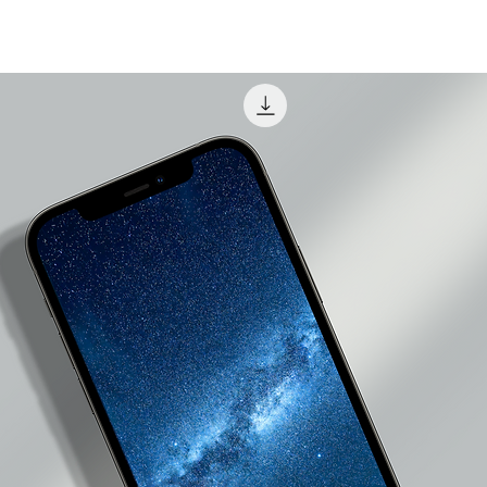
日本全国送料無料です。
表示価格は全て税込です
追跡調査はありません。
ご住所をご指定ください。（コンビニエンスストア・配送業者局留
届かない場合はお支払い手続きに関するご案内メールにに記載されて
絡ください。
ご注意
オーダー後、お支払い手続きをメールにてご案内致します。
ールにて送信されますのでお届け先のお名前やご住所に誤りがない
た場合はメールに記載されているclearのメールアドレスまでご連
ご利用金融機関所定のお支払い手数料はお客様がご負担ください
前払いにて代金が全額支払われた事を確認後の発送となります。
代金に過不足がある場合は別途ご連絡致します。
お支払い後のお客様都合によるキャンセルは承っておりません。
め欠陥がある場合を除き、返品はお断りさせて頂いております。（
い）
ご注文から1週間以内のお支払いをお願い致します。
ご注文から10日を経過した場合はキャンセルとさせて頂きます。