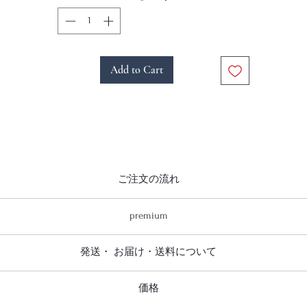
Add to Cart
ご注文の流れ
ご注文の流れ
premium
注文を頂きお支払い確認後、発注をかけ出来上がり次第送らせて
emiumは商品が仕上がりお届けまでに2ヶ月前後お時間を頂いており
脂複合版に直接プリントされた取り外し可能な台座とセットで額縁が
発送・ お届け・送料について
スマートでお洒落です（一般的にミュージアムなどで使われてお
ディスプレイ用に最適な、堅牢かつスマートな美しい仕上がりで
発送・ お届け・送料について
るガラスやアクリル板が不要な為作品が反射することを防ぎ、写真
価格