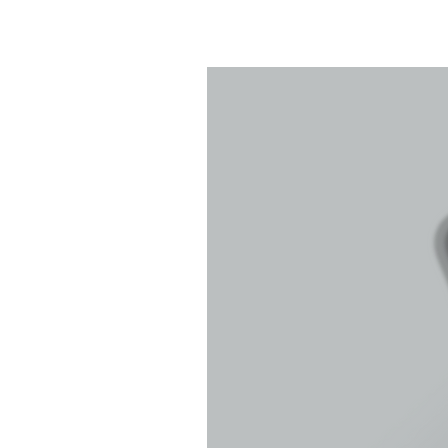
ご注文者様がお受け取り可能な
お支払い後数日しても、お手元に商品が
ご注文内容がメ
変更があっ
商品・ランダムの封筒の取り扱いも含