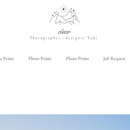
clear
Photographer・designer Yuki
o Prints
Photo Prints
Photo Prints
Job Request