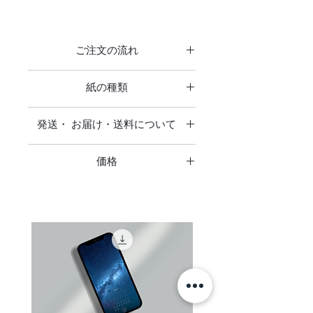
印刷紙 : ディープマット
表面反射を極限まで抑えた無光沢の
ご注文の流れ
印画紙です。
光の表面反射が少ないため、ベルベ
ご注文の流れ
紙の種類
ットのように非常に柔らかで繊細か
商品をご注文をいただきお支払い確
つ深みのあるエレガントな色合いで
認後、発注をかけ出来上がり次第発
マット
す。
送いたします。
発送・ お届け・送料について
・MC画材用紙
仕上がりお届けまでに2週間前後お
絵画で使用される画材用紙の質感と
発送・ お届け・送料について
仕上がり マット
時間をいただいております。
外観から絵画、グラフィックアー
価格
ト、写真印刷と幅広く使用できる経
日本全国送料無料です。
額縁なしの作品は、作品下に©clear
表示価格は全て税込です
済性に優れたファインアートタイプ
追跡調査はありません。
と小さく印刷されます。
のマット紙です。
ご注文者様がお受け取り可能なご住
仕上がり テクスチャーマット
所をご指定ください。（コンビニエ
素材 紙
ンスストア・配送業者局留めでの発
紙厚 0.29mm
送は承っておりません）
坪量 190g/㎡
お支払い後数日しても、お手元に商
品が届かない場合はお支払い手続き
・ベルベットファインアートペーパ
に関するご案内メールにに記載され