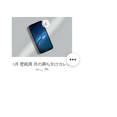
ご注文者様がお受け取り可能なご住
表示価格は全て税込です。
ットのように非常に柔らかで繊細か
所をご指定ください。（コンビニエ
つ深みのあるエレガントな色合いで
ンスストア・配送業者局留めでの発
す。
送は承っておりません）
お支払い後数日しても、お手元に商
仕上がり マット
品が届かない場合はお支払い手続き
に関するご案内メールにに記載され
Sサイズ
ているclearのメールアドレスまでご
外寸 約143mm×194mm×12mm
連絡ください。
マット窓寸 約85mm×59mm
重量 約160g
ご注意
8月 壁紙用 月の満ち欠けカレン
8月 壁紙用 月の満ち欠
オーダー後、お支払い手続きをメー
ダー ②
ルにてご案内いたします。
Mサイズ
ご注文内容がメールにて送信されま
外寸 約226mm×313mm×12mm
すのでお届け先のお名前やご住所に
マット窓寸 約148mm×98mm
誤りがないかご確認ください。
重量 約370g
変更があった場合はメールに記載さ
れているclearのメールアドレスまで
SUBSCRIBE
ご連絡ください。
ご利用金融機関所定のお支払い手数
ニュースレターに登録して、新着アイテム・セール・お得な情報を
料はお客様がご負担ください。