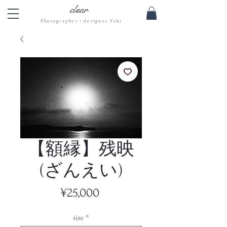
clear
Photographer・designer Yuki
【額縁】残映
(ざんえい)
Price
¥25,000
size
*