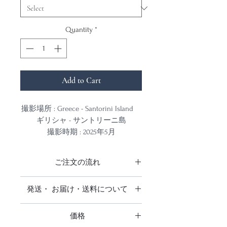
Quantity
*
Add to Cart
撮影場所 : Greece - Santorini Island
ギリシャ - サントリーニ島
撮影時期 : 2025年5月
撮影カメラ : Leica Q3
ご注文の流れ
フレーム色 黒
商品をご注文をいただきお支払い確
発送・ お届け・送料について
印刷紙 ディープマット
認後、発注をかけ出来上がり次第発
表面反射を極限まで抑えた無光沢の
送いたします。
日本全国送料無料です。
印画紙です。
仕上がりお届けまでに3週間前後お
価格
追跡調査はありません。
光の表面反射が少ないため、ベルベ
時間をいただいております。